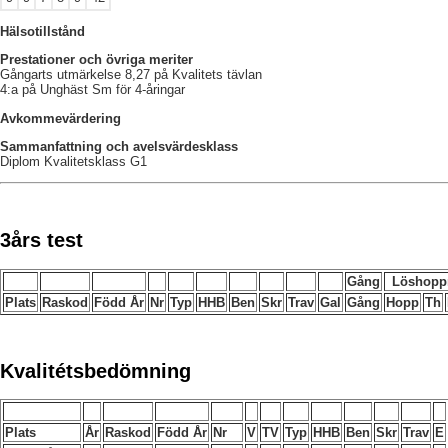
Hälsotillstånd
Prestationer och övriga meriter
Gångarts utmärkelse 8,27 på Kvalitets tävlan
4:a på Unghäst Sm för 4-åringar
Avkommevärdering
Sammanfattning och avelsvärdesklass
Diplom Kvalitetsklass G1
3års test
Gång
Löshopp
Plats
Raskod
Född År
Nr
Typ
HHB
Ben
Skr
Trav
Gal
Gång
Hopp
Th
Kvalitétsbedömning
Plats
År
Raskod
Född År
Nr
V
TV
Typ
HHB
Ben
Skr
Trav
E