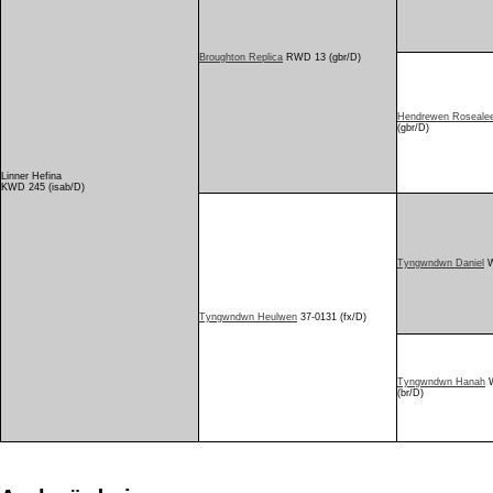
Broughton Replica
RWD 13 (gbr/D)
Hendrewen Roseale
(gbr/D)
Linner Hefina
KWD 245 (isab/D)
Tyngwndwn Daniel
W
Tyngwndwn Heulwen
37-0131 (fx/D)
Tyngwndwn Hanah
W
(br/D)