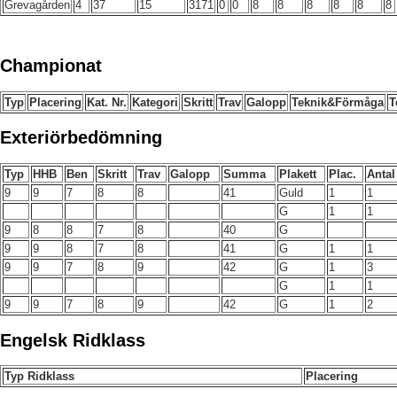
Grevagården
4
37
15
3171
0
0
8
8
8
8
8
8
Championat
Typ
Placering
Kat. Nr.
Kategori
Skritt
Trav
Galopp
Teknik&Förmåga
T
Exteriörbedömning
Typ
HHB
Ben
Skritt
Trav
Galopp
Summa
Plakett
Plac.
Antal
9
9
7
8
8
41
Guld
1
1
G
1
1
9
8
8
7
8
40
G
9
9
8
7
8
41
G
1
1
9
9
7
8
9
42
G
1
3
G
1
1
9
9
7
8
9
42
G
1
2
Engelsk Ridklass
Typ Ridklass
Placering