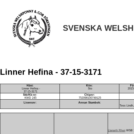
SVENSKA WELSH
Linner Hefina - 37-15-3171
Häst:
Kön:
Fö
Linner Hefina -
Sto
2015-
37-15-3171
Stb/Kb-nr:
Chipnr:
KWD 245
752098100749125
Licensnr:
Annan Stambok:
Tess Lindh
Llanarth Rhun
WSB 1