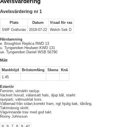
Avelsvärdering
Avelsvärdering nr 1
Plats
Datum
Visad för ras
SWF Gräfsnäs
2018-07-22
Welsh Sek D
Härstamning
e. Broughton Replica RWD 13
u. Tyngwndwn Heulwen KWD 131
ue. Tyngwndwn Daniel WSB 56790
Mått
Mankhöjd
Bröstomfång
Skena
Knä
1.45
Exteriör
Feminin, utmärkt rastyp.
Vackert huvud, välansatt hals, djup bål, starkt
njurparti, välmusklat kors.
Välbenad från sidan,korrekt fram, ngt hjulig bak, tåtrång.
Taktmässig skritt.
Vägvinnande trav med god takt.
Ronny Johnsson
9
9
7
8
9
42