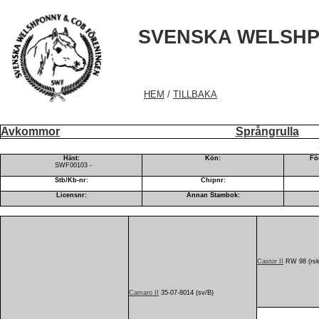
SVENSKA WELSHP
HEM
/
TILLBAKA
Avkommor
Språngrulla
Häst:
Kön:
Fö
SWF00103 -
Stb/Kb-nr:
Chipnr:
Licensnr:
Annan Stambok:
Castor II
RW 98 (rs
Camaro II
35-07-8014 (sv/B)