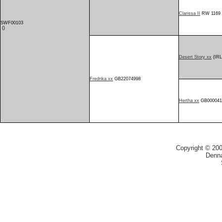
Clarissa II
RW 1169 
SWF00103
()
Desert Story xx
(IRL
Fredrika xx
GB22074998
Hertha xx
GB000041
Copyright © 20
Denna