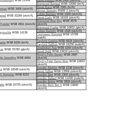
d Rosemary
WSB 13509
Revel Pattern
WSB 2460 (skm/A)
Brierwood Bayleaf
WSB 10069 (br/A)
Revel Race
WSB 2381 (fx/A)
lomon
WSB 3408 (skm/A)
Vaynor Serenity
RWM 3 (skm/A)
Criban Bantam
WSB 1928 (skm/A)
riad
WSB 31189 (skm/A)
Revel Curly
WSB 16193 (skm/A)
Brierwood Blue Boy
WSB 3576
Fusilier
WSB 4911 (skm/A)
(skm/A)
Brierwood Fudge
WSB 10852 (gbr/A)
Criban Bantam
WSB 1928 (skm/A)
eysuckle
WSB 14138
Cwmowen Nutshell
WSB 10798
(isabA)
Twyford Gurkha
WSB 4924 (skm/A)
anta
WSB 8200 (br/A)
Twyford Saffron
WSB 16258 (isab/A)
Gredington Asa
WSB 4294 (skm/A)
san
WSB 35780 (gbr/A)
Revel Sybil
WSB 15619 (skm/A)
Rhyd-y-Felin Swgwr
WSB 2997
in Serenllys
WSB 4664
(skm/A)
Rhyd-y-Felin Seren Wen
WSB 10693
(skm/A)
Bowdler Blighter
WSB 2236 (skm/A)
ts
WSB 18549 (skm/A)
Revel Toffee
WSB 13569 (rskm/A)
h Songster
WSB 6252
Bowdler Bert
WSB 2304 (skm/A)
Bowdler Ballard
WSB 12438 (isab/A)
Bowdler Briton
WSB 3959 (skm/A)
abu
WSB 20755 (skm/A)
Bowdler Best Bet II
WSB 13840
(skm/A)