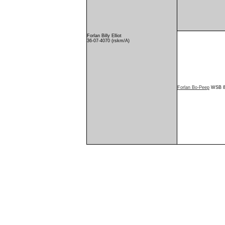
Forlan Billy Elliot
36-07-4070 (rskm/A)
Forlan Bo-Peep
WSB 87