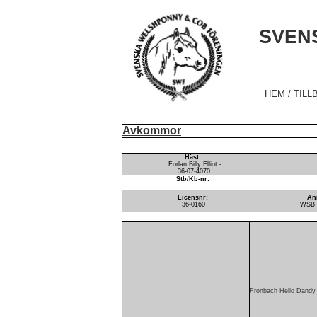
SVEN
HEM
/
TILL
Avkommor
Häst:
Forlan Billy Elliot -
36-07-4070
Stb/Kb-nr:
Licensnr:
An
36-0160
WSB 7
Fronbach Hello Dandy