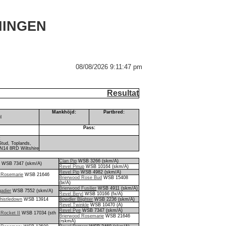
NINGEN
08/08/2026 9:11:47 pm
Resultat
Mankhöjd:
Partbred:
l
Pass:
:
Stud, Toplands,
N14 8RD Wiltshire
Clan Pip
WSB 3266 (skm/A)
WSB 7347 (skm/A)
Revel Pinup
WSB 10164 (skm/A)
Revel Pip
WSB 4982 (skm/A)
 Rosemarie
WSB 21646
Brierwood Rose Bud
WSB 15408
(br/A)
Brierwood Fusilier
WSB 4911 (skm/A)
gadier
WSB 7552 (skm/A)
Revel Beryl
WSB 10166 (fx/A)
histledown
WSB 13914
Bowdler Blighter
WSB 2236 (skm/A)
Revel Twinkle
WSB 10470 (A)
Revel Pye
WSB 7347 (skm/A)
 Rocket II
WSB 17034 (sth
Brierwood Rosemarie
WSB 21646
(rskmA)