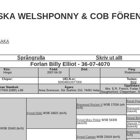
SKA WELSHPONNY & COB FÖRE
BAKA
Språngrulla
Skriv ut allt
Forlan Billy Elliot - 36-07-4070
Kön:
Född:
Död:
Färg:
Hingst
2007-04-19
Rödskimme
Chipnr:
UELN-nr:
Tecken:
826046010077004
Bild
Uppfödare
nan Stambok:
Ägare:
Mrs. E.R. French, Forlan 
7004 (GBR) v.89
Anna Svensson, Sör Starfors 210, 74491 Heby
Slaughterford, Chippenham, S
Revel Pye
Brierwood Rocket II
WSB 17034 (sth
fx/A)
Brierwood
(rskmA)
Synod Hello
WSB 24921 (br/A)
Persie Bri
Synod Miss Pinkie
WSB 54309
(skm/A)
Glanusk T
(kskmA)
WSB 32443 (br/A)
Brierwood
fx/A)
Synod Captain
WSB 23419 (br/A)