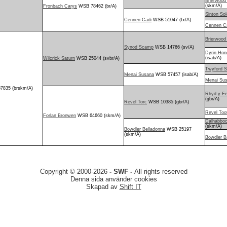
Brierwoo
(skm/A)
Fronbach Carys
WSB 78462 (br/A)
Sinton So
Cennen Cadi
WSB 51047 (fx/A)
Cennen Ca
Brierwood 
Synod Scamp
WSB 14766 (sv/A)
Dyrin Hon
(isab/A)
Wilcrick Saturn
WSB 25044 (svbr/A)
Twyford S
Menai Susana
WSB 57457 (isab/A)
Menai Su
835 (brskm/A)
Rhyd-y-Fel
(gbr/A)
Revel Torc
WSB 10385 (gbr/A)
Revel Too
Forlan Bronwen
WSB 64660 (skm/A)
Dalhabboc
(skm/A)
Bowdler Belladonna
WSB 25197
(skm/A)
Bowdler B
Copyright © 2000-2026
- SWF -
All rights reserved
Denna sida använder cookies
Skapad av
Shift IT